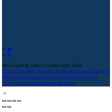
Bản quyền
©
Lydon's Lodge Hotel 2026
Cloud Diary PMS, Website, Booking Engine & Channel
Manager by GuestDiary.com
|
Sơ đồ trang web
|
Chính sách
|
Điều khoản và điều kiện