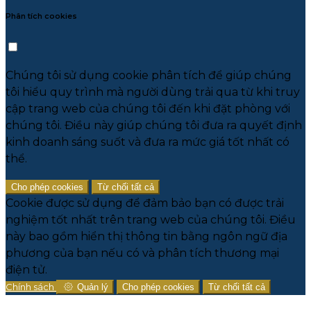
Phân tích cookies
Chúng tôi sử dụng cookie phân tích để giúp chúng
tôi hiểu quy trình mà người dùng trải qua từ khi truy
cập trang web của chúng tôi đến khi đặt phòng với
chúng tôi. Điều này giúp chúng tôi đưa ra quyết định
kinh doanh sáng suốt và đưa ra mức giá tốt nhất có
thể.
Cho phép cookies
Từ chối tất cả
Cookie được sử dụng để đảm bảo bạn có được trải
nghiệm tốt nhất trên trang web của chúng tôi. Điều
này bao gồm hiển thị thông tin bằng ngôn ngữ địa
phương của bạn nếu có và phân tích thương mại
điện tử.
Chính sách
Quản lý
Cho phép cookies
Từ chối tất cả