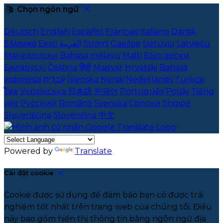
Chọn ngôn ngữ
Deutsch
English
Español
Français
Italiano
Dansk
Ελληνικά
Eesti
العربية
Suomi
Gaeilge
Lietuvių
Latviešu
Македонски
Bahasa melayu
Malti
Български
Беларускі
Čeština
हिंदी
Magyar
Hrvatski
Bahasa
indonesia
עברית
Íslenska
Norsk
Nederlands
Türkçe
ไทย
Українська
日本語
한국어
Português
Polski
Tiếng
việt
Русский
Română
Svenska
Српски
Shqipe
Slovenščina
Slovenčina
中文
Powered by
Translate
Cài đặt cookie
Cookie được sử dụng để đảm bảo bạn có được trải
nghiệm tốt nhất trên trang web của chúng tôi. Điều
này bao gồm hiển thị thông tin bằng ngôn ngữ địa