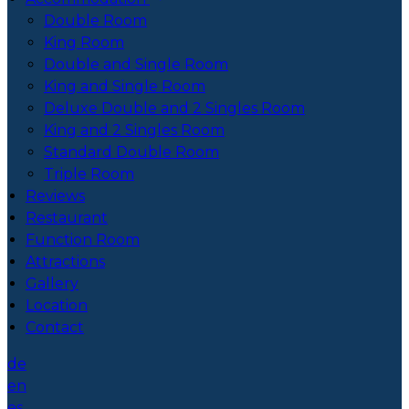
Double Room
King Room
Double and Single Room
King and Single Room
Deluxe Double and 2 Singles Room
King and 2 Singles Room
Standard Double Room
Triple Room
Reviews
Restaurant
Function Room
Attractions
Gallery
Location
Contact
de
en
es