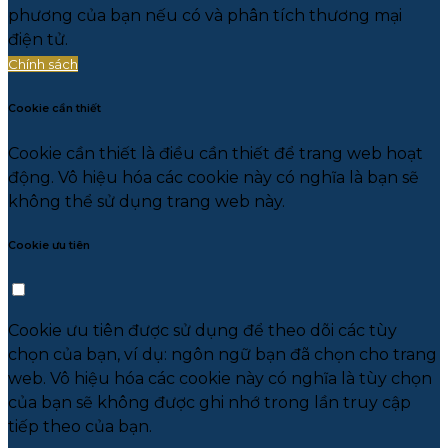
phương của bạn nếu có và phân tích thương mại
điện tử.
Chính sách
Cookie cần thiết
Cookie cần thiết là điều cần thiết để trang web hoạt
động. Vô hiệu hóa các cookie này có nghĩa là bạn sẽ
không thể sử dụng trang web này.
Cookie ưu tiên
Cookie ưu tiên được sử dụng để theo dõi các tùy
chọn của bạn, ví dụ: ngôn ngữ bạn đã chọn cho trang
web. Vô hiệu hóa các cookie này có nghĩa là tùy chọn
của bạn sẽ không được ghi nhớ trong lần truy cập
tiếp theo của bạn.