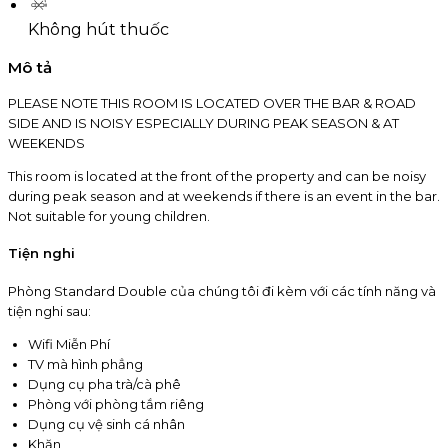
Không hút thuốc
Mô tả
PLEASE NOTE THIS ROOM IS LOCATED OVER THE BAR & ROAD
SIDE AND IS NOISY ESPECIALLY DURING PEAK SEASON & AT
WEEKENDS
This room is located at the front of the property and can be noisy
during peak season and at weekends if there is an event in the bar.
Not suitable for young children.
Tiện nghi
Phòng Standard Double của chúng tôi đi kèm với các tính năng và
tiện nghi sau:
Wifi Miễn Phí
TV mà hình phẳng
Dụng cụ pha trà/cà phê
Phòng với phòng tắm riêng
Dụng cụ vệ sinh cá nhân
Khăn