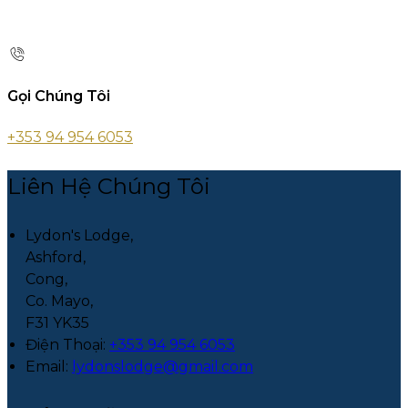
Gọi Chúng Tôi
+353 94 954 6053
Liên Hệ Chúng Tôi
Lydon's Lodge,
Ashford,
Cong,
Co. Mayo,
F31 YK35
Điện Thoại
:
+353 94 954 6053
Email:
lydonslodge@gmail.com